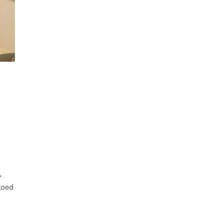
,
goed