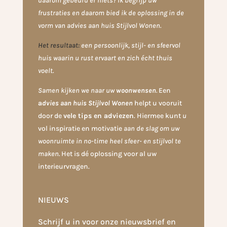
daarom gebeurd er niets? Ik begrijp uw
frustraties en daarom bied ik de oplossing in de
vorm van advies aan huis
Stijlvol Wonen
.
Het resultaat:
een persoonlijk, stijl- en sfeervol
huis waarin u rust ervaart en zich écht thuis
voelt.
Samen kijken we naar uw
woonwensen
.
Een
a
dvies aan huis Stijlvol Wonen
helpt u vooruit
door de
vele tips en adviezen
. Hiermee kunt
u
vol inspiratie en motivatie
aan de slag om uw
woonruimte in no-time heel sfeer- en stijlvol te
maken.
Het is dé oplossing voor al uw
interieurvragen.
NIEUWS
Schrijf u in voor onze nieuwsbrief en