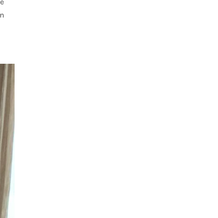
te
en