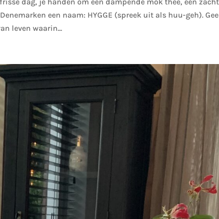
n frisse dag, je handen om een dampende mok thee, een zach
in Denemarken een naam: HYGGE (spreek uit als huu-geh). Ge
an leven waarin...