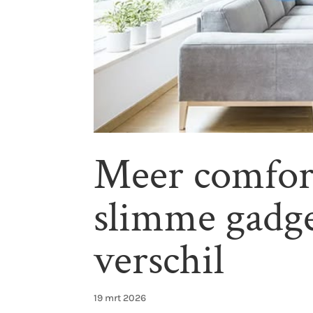
Meer comfort
slimme gadg
verschil
19 mrt 2026