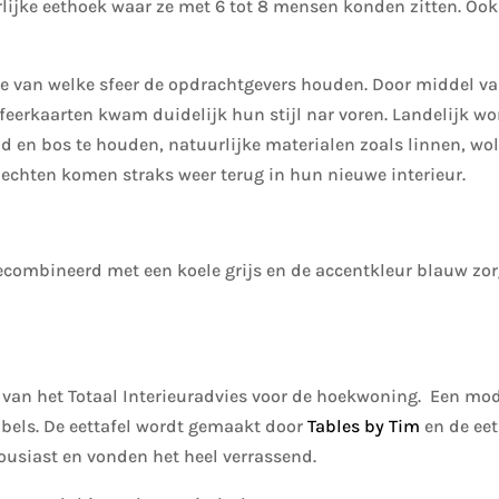
rlijke eethoek waar ze met 6 tot 8 mensen konden zitten. Ook
 van welke sfeer de opdrachtgevers houden. Door middel van v
sfeerkaarten kwam duidelijk hun stijl nar voren. Landelijk w
and en bos te houden, natuurlijke materialen zoals linnen, w
echten komen straks weer terug in hun nieuwe interieur.
gecombineerd met een koele grijs en de accentkleur blauw zor
 van het Totaal Interieuradvies voor de hoekwoning. Een mo
els. De eettafel wordt gemaakt door
Tables by Tim
en de ee
ousiast en vonden het heel verrassend.